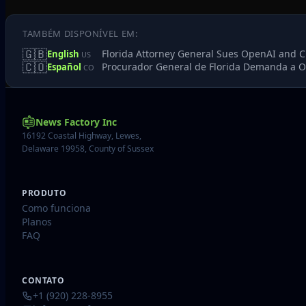
TAMBÉM DISPONÍVEL EM:
🇬🇧
Florida Attorney General Sues OpenAI and C
English
US
🇨🇴
Procurador General de Florida Demanda a Op
Español
CO
News Factory Inc
16192 Coastal Highway, Lewes,
Delaware 19958, County of Sussex
PRODUTO
Como funciona
Planos
FAQ
CONTATO
+1 (920) 228-8955