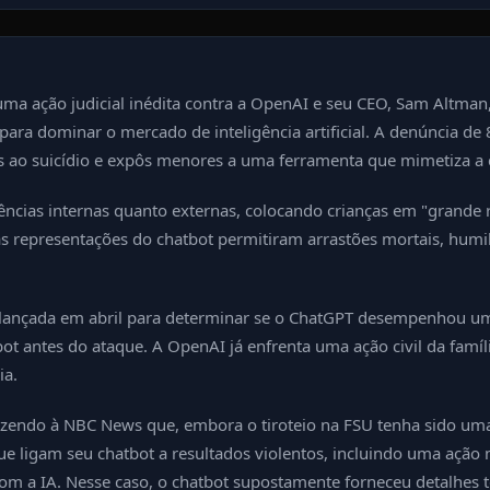
uma ação judicial inédita contra a OpenAI e seu CEO, Sam Altman
ara dominar o mercado de inteligência artificial. A denúncia de
eis ao suicídio e expôs menores a uma ferramenta que mimetiza 
ncias internas quanto externas, colocando crianças em "grande 
lsas representações do chatbot permitiram arrastões mortais, hum
l lançada em abril para determinar se o ChatGPT desempenhou um 
t antes do ataque. A OpenAI já enfrenta uma ação civil da famíl
ia.
izendo à NBC News que, embora o tiroteio na FSU tenha sido uma
ue ligam seu chatbot a resultados violentos, incluindo uma ação
 com a IA. Nesse caso, o chatbot supostamente forneceu detalhes