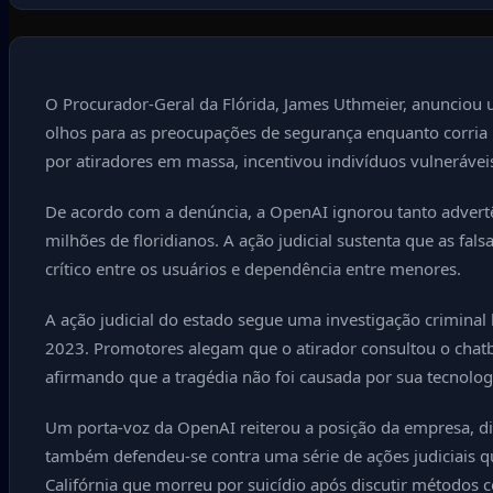
O Procurador-Geral da Flórida, James Uthmeier, anunciou 
olhos para as preocupações de segurança enquanto corria p
por atiradores em massa, incentivou indivíduos vulneráv
De acordo com a denúncia, a OpenAI ignorou tanto advertê
milhões de floridianos. A ação judicial sustenta que as fa
crítico entre os usuários e dependência entre menores.
A ação judicial do estado segue uma investigação crimina
2023. Promotores alegam que o atirador consultou o chatbo
afirmando que a tragédia não foi causada por sua tecnolog
Um porta-voz da OpenAI reiterou a posição da empresa, d
também defendeu-se contra uma série de ações judiciais q
Califórnia que morreu por suicídio após discutir métodos