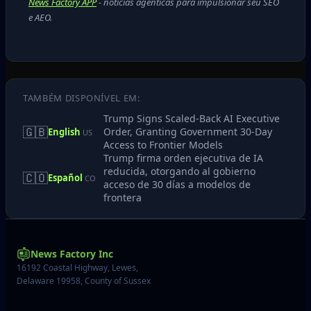
News Factory APP
- notícias agênticas para impulsionar seu SEO
e AEO.
TAMBÉM DISPONÍVEL EM:
Trump Signs Scaled‑Back AI Executive
🇬🇧
Order, Granting Government 30‑Day
English
US
Access to Frontier Models
Trump firma orden ejecutiva de IA
reducida, otorgando al gobierno
🇨🇴
Español
CO
acceso de 30 días a modelos de
frontera
News Factory Inc
16192 Coastal Highway, Lewes,
Delaware 19958, County of Sussex