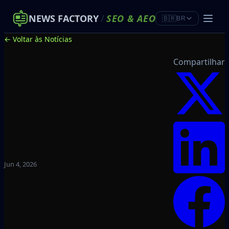
NEWS FACTORY
/
SEO
&
AEO
🇧🇷
BR
← Voltar às Notícias
Compartilhar
Jun 4, 2026