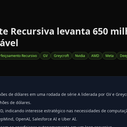
te Recursiva levanta 650 mil
ável
rfeiçoamento Recursivo
GV
Greycroft
Nvidia
AMD
Meta
Dee
hões de dólares em uma rodada de série A liderada por GV e Greycr
hões de dólares.
MD, indicando interesse estratégico nas necessidades de computa
pMind, OpenAI, Salesforce AI e Uber AI.