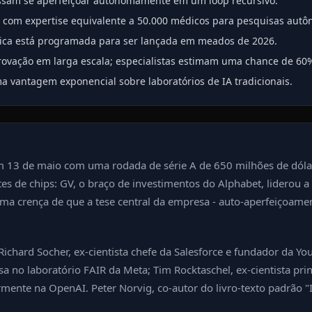
ossam se aperfeiçoar autonomamente em um loop recursivo.
 com expertise equivalente a 50.000 médicos para pesquisas aut
ica está programada para ser lançada em meados de 2026.
vação em larga escala; especialistas estimam uma chance de 60
 vantagem exponencial sobre laboratórios de IA tradicionais.
 em 13 de maio com uma rodada de série A de 650 milhões de dóla
tes de chips: GV, o braço de investimentos do Alphabet, liderou a
 uma crença de que a tese central da empresa - auto-aperfeiçoame
. Richard Socher, ex-cientista chefe da Salesforce e fundador da
a no laboratório FAIR da Meta; Tim Rocktaschel, ex-cientista pri
rmente na OpenAI. Peter Norvig, co-autor do livro-texto padrão 