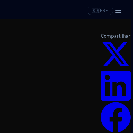
🇧🇷
BR
Compartilhar