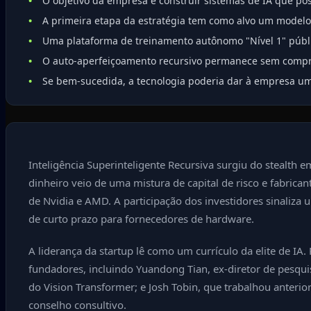
O objetivo da empresa é construir sistemas de IA que p
A primeira etapa da estratégia tem como alvo um modelo
Uma plataforma de treinamento autônomo "Nível 1" públ
O auto-aperfeiçoamento recursivo permanece sem compro
Se bem-sucedida, a tecnologia poderia dar à empresa uma
Inteligência Superinteligente Recursiva surgiu do stealth
dinheiro veio de uma mistura de capital de risco e fabrican
de Nvidia e AMD. A participação dos investidores sinaliza
de curto prazo para fornecedores de hardware.
A liderança da startup lê como um currículo da elite de IA
fundadores, incluindo Yuandong Tian, ex-diretor de pesquis
do Vision Transformer; e Josh Tobin, que trabalhou anterio
conselho consultivo.