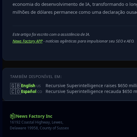
economia do desenvolvimento de IA, transformando o long
milhões de dólares permanece como uma declaração ousada
Este artigo foi escrito com a assistência de IA.
News Factory APP
- notícias agênticas para impulsionar seu SEO e AEO.
TAMBÉM DISPONÍVEL EM:
🇬🇧
Recursive Superintelligence raises $650 mill
English
US
🇨🇴
Recursive Superintelligence recauda $650 mil
Español
CO
News Factory Inc
16192 Coastal Highway, Lewes,
Delaware 19958, County of Sussex