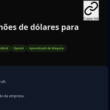
Copiar link
hões de dólares para
pMind
OpenAI
Aprendizado de Máquina
oft.
ção da empresa.