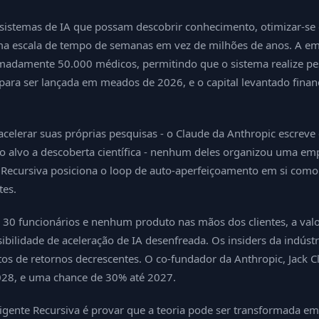
ar sistemas de IA que possam descobrir conhecimento, otimizar-s
ma escala de tempo de semanas em vez de milhões de anos. A emp
adamente 50.000 médicos, permitindo que o sistema realize pes
ara ser lançada em meados de 2026, e o capital levantado financ
acelerar suas próprias pesquisas - o Claude da Anthropic escrev
 alvo a descoberta científica - nenhum deles organizou uma em
te Recursiva posiciona o loop de auto-aperfeiçoamento em si co
tes.
30 funcionários e nenhum produto nas mãos dos clientes, a valor
ibilidade de aceleração de IA desenfreada. Os insiders da indús
etos de retornos decrescentes. O co-fundador da Anthropic, Jack
2028, e uma chance de 30% até 2027.
ligente Recursiva é provar que a teoria pode ser transformada em