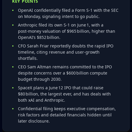
KEY POINTS
OpenAI confidentially filed a Form S‑1 with the SEC
on Monday, signaling intent to go public.
Anthropic filed its own S‑1 on June 1, with a
post‑money valuation of $965 billion, higher than
OpenAI’s $852 billion.
CFO Sarah Friar reportedly doubts the rapid IPO
timeline, citing revenue and user‑growth
shortfalls.
CEO Sam Altman remains committed to the IPO
despite concerns over a $600 billion compute
budget through 2030.
SpaceX plans a June 12 IPO that could raise
$80 billion, the largest ever, and has deals with
both xAI and Anthropic.
Confidential filing keeps executive compensation,
risk factors and detailed financials hidden until
later disclosure.