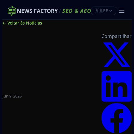
NEWS FACTORY
/
SEO
&
AEO
🇧🇷
BR
← Voltar às Notícias
Compartilhar
Jun 9, 2026