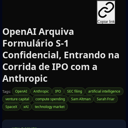
Copiar link
OpenAI Arquiva
Formulário S‑1
Confidencial, Entrando na
Corrida de IPO com a
Anthropic
Tags:
OpenAI
Anthropic
IPO
SEC filing
artificial intelligence
venture capital
compute spending
Sam Altman
Sarah Friar
SpaceX
xAI
technology market